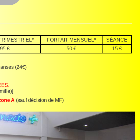
TRIMESTRIEL*
FORFAIT MENSUEL*
SÉANCE
95 €
50 €
15 €
 Danses (24€)
EES.
mille)]
zone A
(sauf décision de MF)