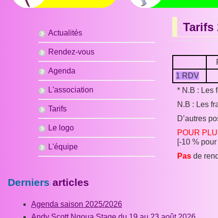
Tarifs
Actualités
Rendez-vous
Agenda
1 RDV
L'association
* N.B : Les 
N.B : Les f
Tarifs
D’autres po
Le logo
POUR PLU
[-10 % pour
L'équipe
Pas
de ren
Derniers
articles
Agenda saison 2025/2026
Andy Scott Ngoua Stage du 19 au 23 août 2026